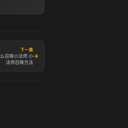
下一篇
→
么召唤小法师 小
法师召唤方法