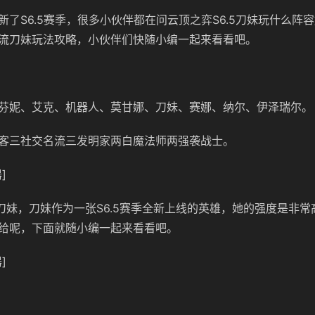
新了S6.5赛季，很多小伙伴都在问云顶之弈S6.5刀妹玩什么阵
流刀妹玩法攻略，小伙伴们快随小编一起来看看吧。
芬妮、艾克、机器人、莫甘娜、刀妹、赛娜、纳尔、伊泽瑞尔。
客三社交名流三发明家两白魔法师两强袭战士。
]
刀妹，刀妹作为一张S6.5赛季全新上线的英雄，她的强度是非常
给呢，下面就随小编一起来看看吧。
]