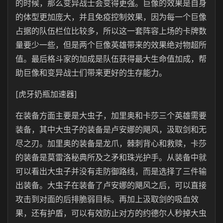
的时候，那么变异战士会变得更强。巨像的效果是自身
的体型更加庞大，并且免疫控制效果，因为每一个巨像
占据的队伍栏位比较多，所以这一套阵容上场的卡牌数
量要少一些，但是两个巨像英雄带来的效果绝对物超所
值。最后格斗家的加成是队伍获得最大生命值加成，帮
助巨像和变异战士们带来更好的生存能力。
[虎牙奶瓶加速器]
在装备方面主要是大虫子，加里奥和卡莎三个英雄需要
装备，其中大虫子的装备是卢安娜的飓风，汲取剑和无
尽之刃。加里奥的装备是龙爪，棘刺背心和救赎，卡莎
的装备是莫雷洛秘典所及之矛和珠光护手。从装备中就
可以看出大虫子并没有走防御路线，而是选择了三件输
出装备。大虫子在装备了卢安娜的飓风之后，可以直接
攻击到对面的后排脆弱目标。再加上汲取剑的吸血效
果，还有护盾，可以有效防止对方的约德尔人秒掉大虫