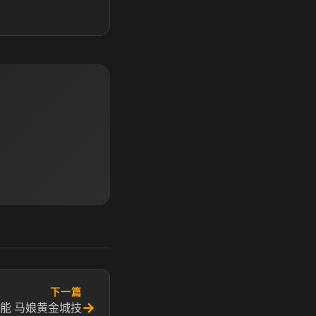
下一篇
→
能 马娘黄金城技