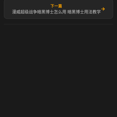
下一篇
→
漫威超级战争暗黑博士怎么用 暗黑博士用法教学
虎牙奶瓶加速器
玩 Steam 用奶瓶 - 关键时刻奶你一口