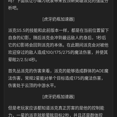
吗？下面就让小编为玩家带来云顶新英雄派克的强度分
析吧。
[虎牙奶瓶加速器]
派克S5.5的技能和此前版本一样，都是在当前位置留下
自身的幻影，随后派克会冲到最远敌人的身后，1秒后
它的幻影将会回到派克的本体。在此期间派克会对被他
欢迎穿过的敌人造成100/175/275的魔法伤害，并使其
晕眩2/2.5/4秒。
首先丛派克的伤害来看，派克的能够造成群体的AOE魔
法伤害，常规2星能对单个目标造成175的魔法伤害，
伤害处于云顶的中游水平。
[虎牙奶瓶加速器]
但是老玩家应该都知道派克真正厉害的是他的控制能
力，一星的派克就能晕眩目标2秒，并且还是群体控