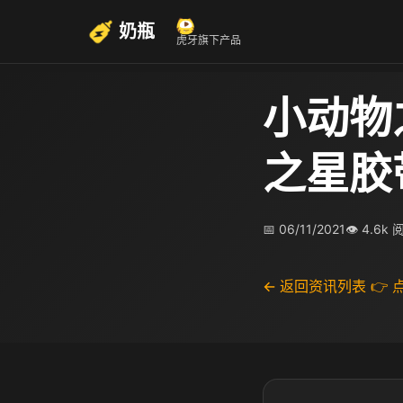
奶瓶
虎牙旗下产品
小动物
之星胶
📅 06/11/2021
👁 4.6k 
← 返回资讯列表
👉