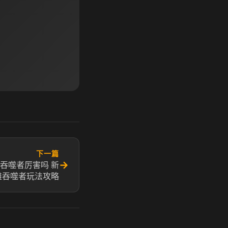
下一篇
→
吞噬者厉害吗 新
雄吞噬者玩法攻略