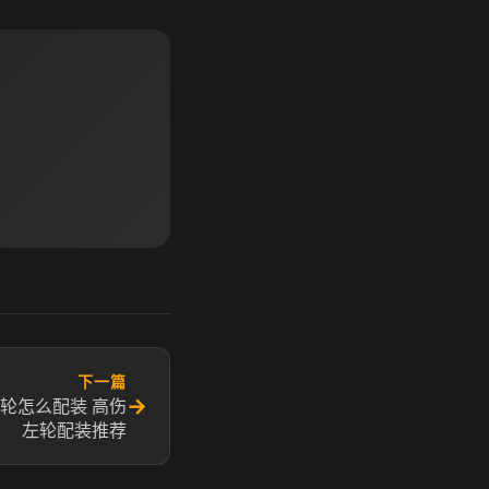
下一篇
→
轮怎么配装 高伤
左轮配装推荐