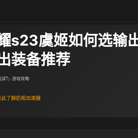
耀s23虞姬如何选输
出装备推荐
 阅读
🏷 游戏攻略
 点此了解奶瓶加速器