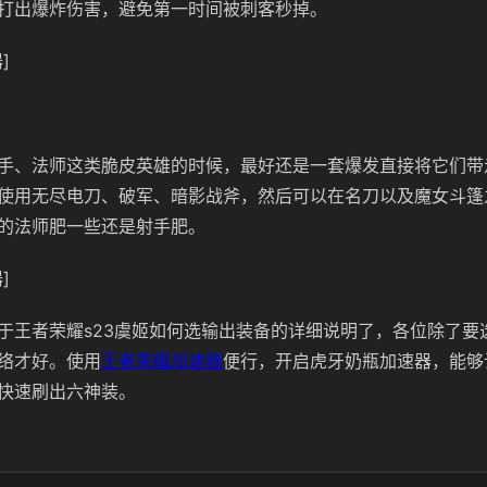
打出爆炸伤害，避免第一时间被刺客秒掉。
]
手、法师这类脆皮英雄的时候，最好还是一套爆发直接将它们带
使用无尽电刀、破军、暗影战斧，然后可以在名刀以及魔女斗篷
的法师肥一些还是射手肥。
]
于王者荣耀s23虞姬如何选输出装备的详细说明了，各位除了要
络才好。使用
王者荣耀加速器
便行，开启虎牙奶瓶加速器，能够
快速刷出六神装。