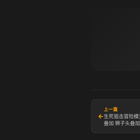
上一篇
←
生死狙击冒险模
叠加 狮子头叠