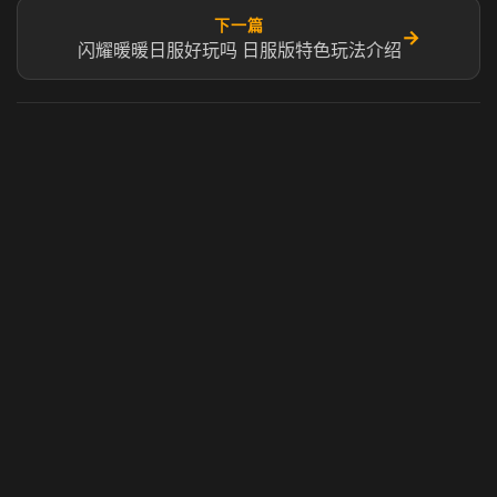
下一篇
→
闪耀暖暖日服好玩吗 日服版特色玩法介绍
虎牙奶瓶加速器
玩 Steam 用奶瓶 - 关键时刻奶你一口