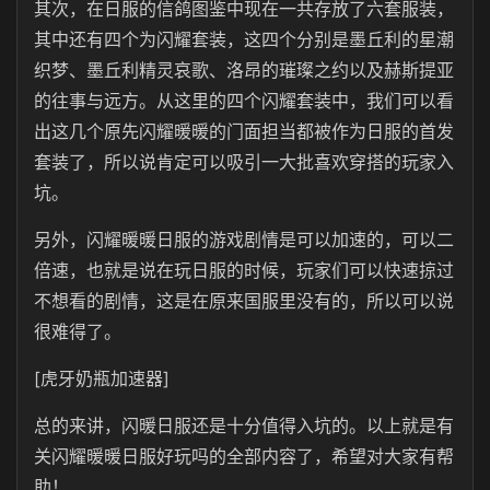
其次，在日服的信鸽图鉴中现在一共存放了六套服装，
其中还有四个为闪耀套装，这四个分别是墨丘利的星潮
织梦、墨丘利精灵哀歌、洛昂的璀璨之约以及赫斯提亚
的往事与远方。从这里的四个闪耀套装中，我们可以看
出这几个原先闪耀暖暖的门面担当都被作为日服的首发
套装了，所以说肯定可以吸引一大批喜欢穿搭的玩家入
坑。
另外，闪耀暖暖日服的游戏剧情是可以加速的，可以二
倍速，也就是说在玩日服的时候，玩家们可以快速掠过
不想看的剧情，这是在原来国服里没有的，所以可以说
很难得了。
[虎牙奶瓶加速器]
总的来讲，闪暖日服还是十分值得入坑的。以上就是有
关闪耀暖暖日服好玩吗的全部内容了，希望对大家有帮
助！