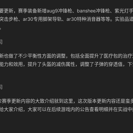
要更新，赛季装备新增aug9冲锋枪、banshee冲锋枪、紫光灯
5突击步枪、ar30专用脚架导轨、ar30特种消音器等等。实验
。
]
新也做了不少平衡性方面的调整，包括全面提升了医疗包的治疗
能力和效用，提升了头盔的减伤属性，调整了子弹的穿透值，下
]
12赛季更新内容的大致介绍就到这里，这次版本更新内容还是蛮
给大家介绍，大家可以在后续游戏内的公告查看明细并在实战中