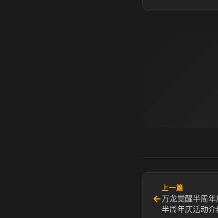
上一篇
←
万龙觉醒半周年
半周年庆活动介