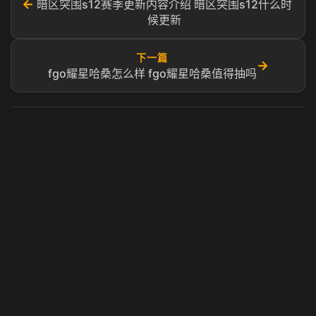
←
暗区突围s12赛季更新内容介绍 暗区突围s12什么时
候更新
下一篇
→
fgo耀星哈桑怎么样 fgo耀星哈桑值得抽吗