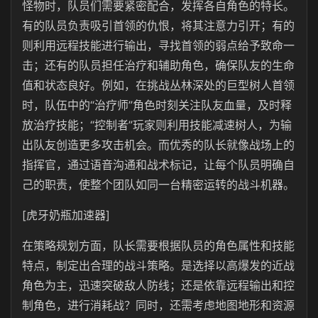
怪物时，队员们需要紧密配合，发挥各自角色的特长。
有的队员负责吸引首领的仇恨，将其注意力引开；有的
则利用远程技能进行输出，寻找首领的弱点给予致命一
击；还有的队员担任治疗和辅助角色，确保队友的生命
值和状态良好。例如，在挑战丛林深处的巨型树人首领
时，队伍中的“治疗师”角色时刻关注队友血量，及时释
放治疗技能；“控制者”玩家则利用技能减速树人，为输
出队友创造更多攻击机会。而优秀的队长就像战场上的
指挥官，通过语音沟通和战术标记，让每个队员明确自
己的职责，使整个团队如同一台精密运转的战斗机器。
[虎牙奶瓶加速器]
在策略规划方面，队长需要根据队员的角色属性和技能
特点，制定出合理的战斗策略。是选择以高爆发的近战
角色为主，迅速突破敌人防线；还是依靠远程输出和控
制角色，进行消耗战？同时，还需考虑地图地形和资源