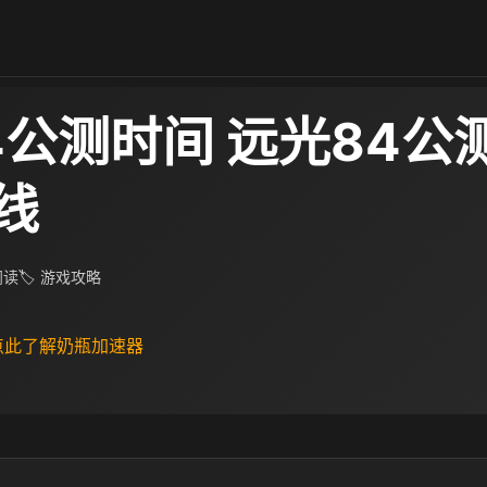
4公测时间 远光84公
线
 阅读
🏷 游戏攻略
 点此了解奶瓶加速器