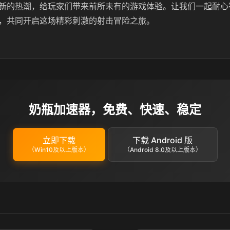
新的热潮，给玩家们带来前所未有的游戏体验。让我们一起耐心
，共同开启这场精彩刺激的射击冒险之旅。
奶瓶加速器，免费、快速、稳定
立即下载
下载 Android 版
（Win10及以上版本）
（Android 8.0及以上版本）