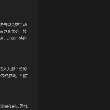
攻击型英雄主动
面更具优势，技
进，玩家可使用
进入九游平台的
4这款游戏，相信
一定会在射击游戏