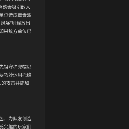
蘑菇会吸引敌人
单位造成毒素派
风暴”则释放出
如果敌方单位已
先祖守护兜帽以
要巧妙运用托维
人的攻击并施加
色，为队友创造
感兴趣的玩家们