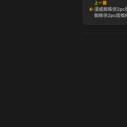
上一篇
←
漫威蜘蛛侠2pc
蜘蛛侠2pc版
虎牙奶瓶加速器