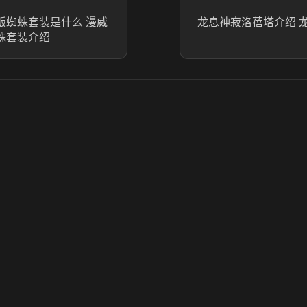
版蜘蛛套装是什么 漫威
龙息神寂洛蓓塔介绍 
蜘蛛套装介绍
© 2025 虎牙