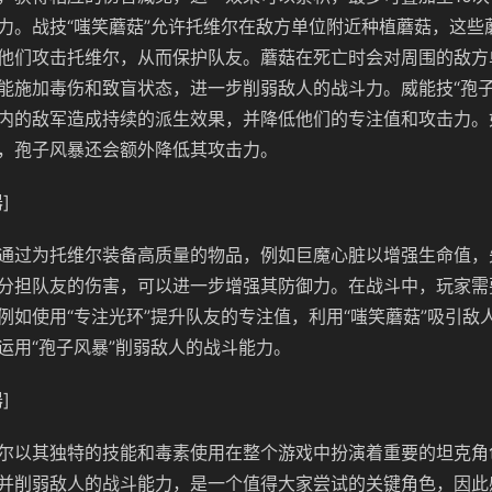
力。战技“嗤笑蘑菇”允许托维尔在敌方单位附近种植蘑菇，这些
他们攻击托维尔，从而保护队友。蘑菇在死亡时会对周围的敌方
能施加毒伤和致盲状态，进一步削弱敌人的战斗力。威能技“孢子
内的敌军造成持续的派生效果，并降低他们的专注值和攻击力。
，孢子风暴还会额外降低其攻击力。
]
通过为托维尔装备高质量的物品，例如巨魔心脏以增强生命值，
分担队友的伤害，可以进一步增强其防御力。在战斗中，玩家需
例如使用“专注光环”提升队友的专注值，利用“嗤笑蘑菇”吸引敌
运用“孢子风暴”削弱敌人的战斗能力。
]
尔以其独特的技能和毒素使用在整个游戏中扮演着重要的坦克角
并削弱敌人的战斗能力，是一个值得大家尝试的关键角色，因此