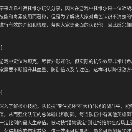
带来龙息神寂托维尔玩法分享，因为在游戏中托维尔是一位近战
技能和毒素使用而著称‌，但是为了解决大家对角色认识不清楚的
进行有效的介绍和梳理，帮助大家更全面的认识他，因此感兴趣
]
游戏中定位为坦克，尽管外形迷你，但实际的抗伤效果非常出色
家需要不断提升其血量、防御值以及专注值，这样可以降低敌方
]
深入了解核心技能。队长技“专注光环”在大角斗场的战斗中，能
值，从而强化队伍的总体输出和防御。每当队伍中有其他英雄倒
一定比例的最大生命值。被动技“猎物锁定”则让托维尔在战场上
，获得相应的伤害减免，这一效果可以累积，最多可叠加至10