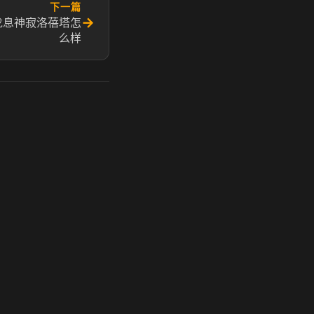
下一篇
→
龙息神寂洛蓓塔怎
么样
玩 Steam 用奶瓶 - 关键时刻奶你一口
奶瓶加速器|广州虎牙信息科技有限公司. 保留所有权利.