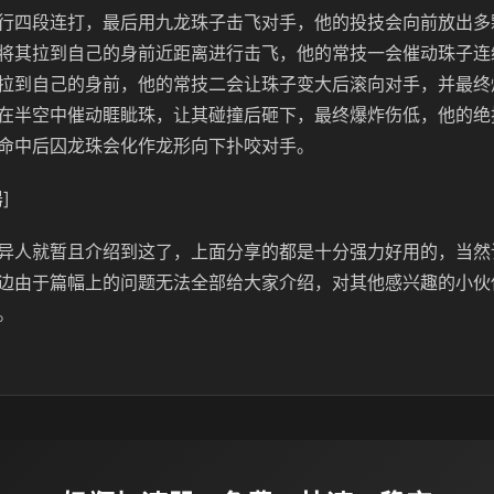
行四段连打，最后用九龙珠子击飞对手，他的投技会向前放出多
将其拉到自己的身前近距离进行击飞，他的常技一会催动珠子连
拉到自己的身前，他的常技二会让珠子变大后滚向对手，并最终
在半空中催动睚眦珠，让其碰撞后砸下，最终爆炸伤低，他的绝
命中后囚龙珠会化作龙形向下扑咬对手。
]
异人就暂且介绍到这了，上面分享的都是十分强力好用的，当然
边由于篇幅上的问题无法全部给大家介绍，对其他感兴趣的小伙
。