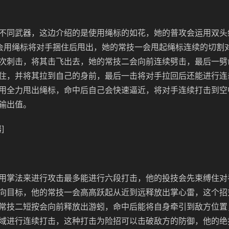
不同武器，这边介绍的是使用绳标的如花，她的普攻会运用双头
会用绳标将对手捆住后甩出，她的常技一会甩起绳标连续的切割
次刺击，将其击飞出去，她的常技二会向前连续劈击，最后一劈
住，并将其拉到自己的身前，最后一击将对手拉回后还能进行连
用全力甩出绳标，命中后自己会快速逼近，将对手连续打击到空
输出值。
]
用掌法来进行攻击最多能进行六段打击，他的投技会先束缚住对
向目标，他的常技一会高高跃起从近到远释放出掌心雷，这个招
常技二短按会向前释放出游蚓，命中后能将自身牵引到敌方位置
域进行连续打击，这种打击为险招可以击破敌方的防御，他的绝