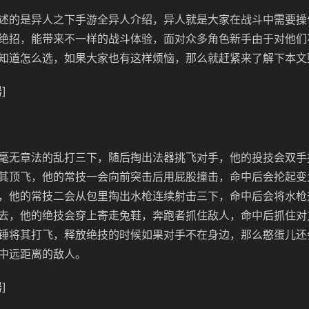
述的是异人之下手游全异人介绍，异人就是大家在战斗中需要操
绝招，能带来不一样的战斗体验，面对众多角色新手由于对他们
知道怎么选，如果大家也有这样烦恼，那么就赶紧来了解下本文
]
毫无章法的乱打三下，随后掏出法器挑飞对手，他的投技会双手
其顶飞，他的常技一会向前突击后用屁股撞击，命中后会抡起变
，他的常技二会从包里掏出水枪连续射击三下，命中后会将水枪
去，他的绝技会穿上寄走兔鞋，奔跑者抓住敌人，命中后抓住对
锤将其打飞，释放绝技的时候如果对手不在身边，那么憨蛋儿还
中远距离的敌人。
]