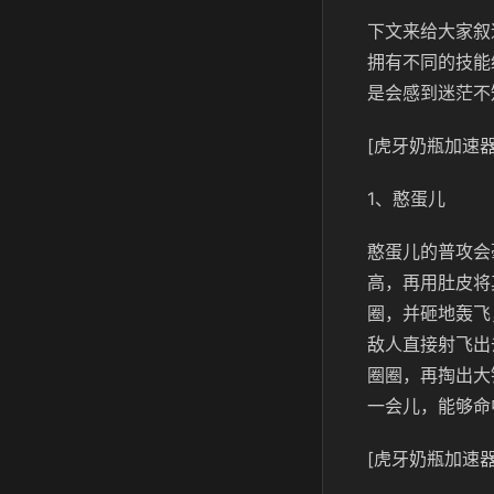
下文来给大家叙
拥有不同的技能
是会感到迷茫不
[虎牙奶瓶加速器
1、憨蛋儿
憨蛋儿的普攻会
高，再用肚皮将
圈，并砸地轰飞
敌人直接射飞出
圈圈，再掏出大
一会儿，能够命
[虎牙奶瓶加速器