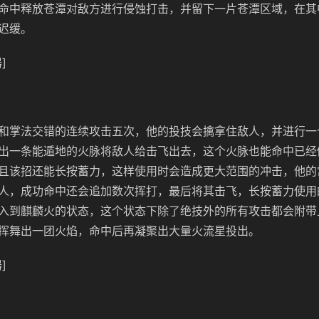
命中释放苍潭对敌方进行侵蚀打击，并留下一片苍潭区域，在其
迟缓。
]
和掌法交错的连续攻击五次，他的投技会擒拿住敌人，并进行一
出一条能遁地的火脉将敌人给击飞出去，这个火脉也能命中已经
且该招还能长按蓄力，这样使用时会造成更大范围的冲击，他的
人，成功命中还会追加数次挥打，最后将其击飞，长按蓄力使用
入到麒麟火的状态，这个状态下除了绝技外的所有攻击都会附带
挥舞出一团火焰，命中后再凝聚出大量火流星投出。
]