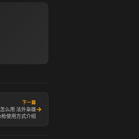
下一篇
→
枪怎么用 法外枭雄
px枪使用方式介绍