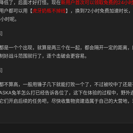
降低了，后面才好打怪。现在
新用户首次可以领取免费的24小
用户都可以用【
虎牙奶瓶不掉线
】，换到72小时免费加速时长
6小时呢。
]
都是一个个出现，就算是两三个在一起，都会隔开一定的距离，
制好战斗范围就行了，逐个击破会更容易。
]
都不算高，一般用锤子几下就能打败一个了，不过被咬中了还是
ASKA兔羊怎么打已经告诉各位了，这下在体验的过程中，野外
它们开启后续的任务吧，尽快收集物资建造属于自己的大营地，