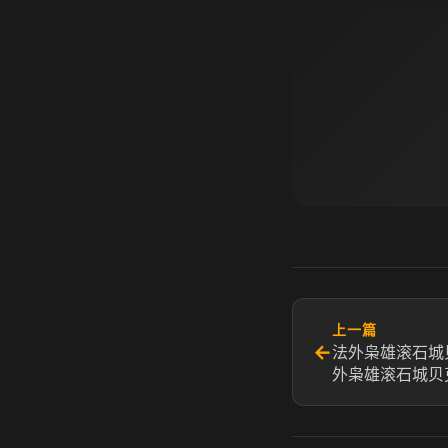
上一篇
←
法外枭雄滚石城
外枭雄滚石城贝