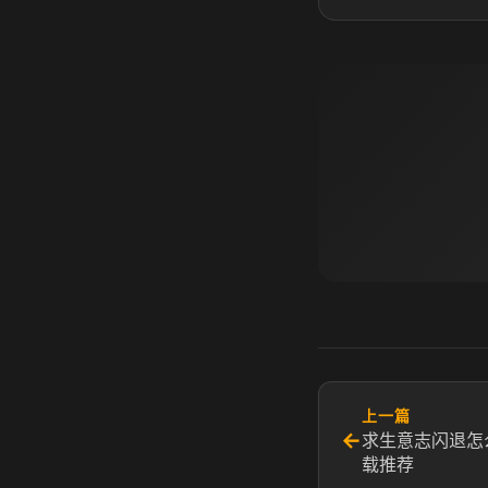
上一篇
←
求生意志闪退怎
载推荐