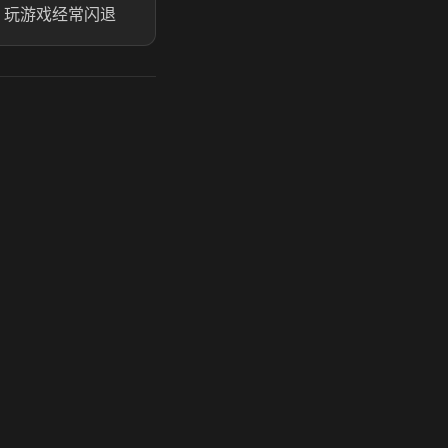
玩游戏经常闪退
玩 Steam 用奶瓶 - 关键时刻奶你一口
奶瓶加速器|广州虎牙信息科技有限公司. 保留所有权利.