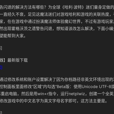
告闪退的解决方法有哪些？为全球《哈利·波特》迷们量身定做
一直经久不衰，足见这魔法迷们对游戏哈利和游戏的关联热度，
家，在在游戏中通过扮演魔法师体验魔幻世界，不过有游戏玩家
然出现霍格沃茨之遗警告闪退，想知道该改怎么解决，下面小编
望能帮到大家。
]
器】最新版下载
]
通过修改系统和账户设置解决了因为存档路径非英文环境出现的
制面板里面修改“区域”内勾选“Beta版：使用Unicode UTF-
重启电脑，然后是用win+r指令，运行netplwiz，创建一个
修改游戏中的中文名字为英文字母名字即可，这方法主要是。
]