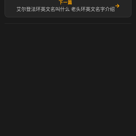
下一篇
→
艾尔登法环英文名叫什么 老头环英文名字介绍
虎牙奶瓶加速器
玩 Steam 用奶瓶 - 关键时刻奶你一口
© 2025 虎牙奶瓶加速器|广州虎牙信息科技有限公司. 保留