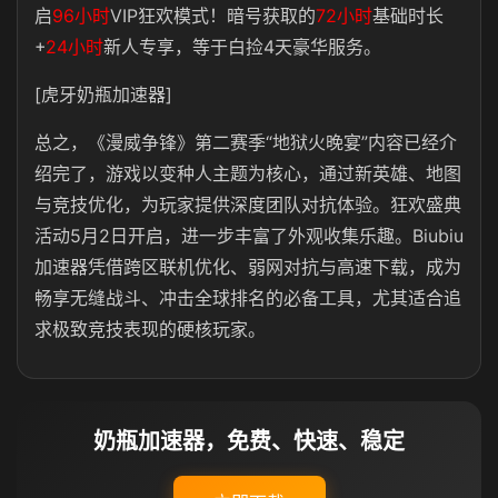
启
96小时
VIP狂欢模式！暗号获取的
72小时
基础时长
+
24小时
新人专享，等于白捡4天豪华服务。
[虎牙奶瓶加速器]
总之，《漫威争锋》第二赛季“地狱火晚宴”内容已经介
绍完了，游戏以变种人主题为核心，通过新英雄、地图
与竞技优化，为玩家提供深度团队对抗体验。狂欢盛典
活动5月2日开启，进一步丰富了外观收集乐趣。Biubiu
加速器凭借跨区联机优化、弱网对抗与高速下载，成为
畅享无缝战斗、冲击全球排名的必备工具，尤其适合追
求极致竞技表现的硬核玩家。
奶瓶加速器，免费、快速、稳定