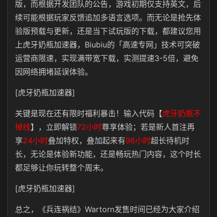
版，而根据开发团队的公告，游戏初期仅支持英文，后
续可能根据玩家反馈追加多语言选项。而无论是抢先体
验版预载与更新，还是当下试玩版的下载，都建议您用
上虎牙奶瓶加速器，Biubiu的「高速专网」技术可突破
运营商限速，实现满带宽下载，实测提速3-5倍，避免
因网络拥堵延误体验。
[虎牙奶瓶加速器]
关键是现在还有限时福利暴击！输入代码【
虎牙奶瓶不
掉线
】，立即解锁
72小时
尊享体验；若是新人首注再
享
24小时
叠加特权，叠加起来有
96小时
超长待机时
长，无论是体验新功能，还是畅玩热门内容，这个时长
都足够让你玩转整个周末。
[虎牙奶瓶加速器]
总之，
《兵连祸结》Wartorn发售时间已经为大家介绍