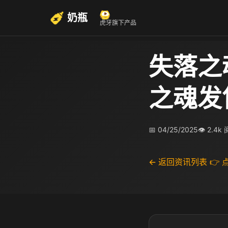
奶瓶
虎牙旗下产品
失落之
之魂发
📅 04/25/2025
👁 2.4k
← 返回资讯列表
👉