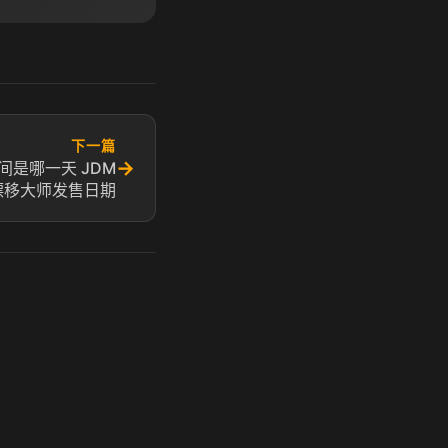
下一篇
→
间是哪一天 JDM
漂移大师发售日期