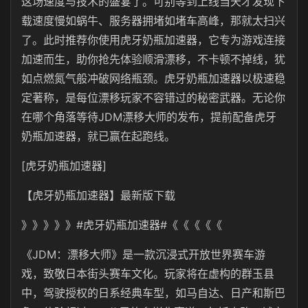
这场速度与技术的盛宴了。可别等到上线当天才发现下
载速度慢如蜗牛、服务器拥堵如堵车高峰，那就太扫兴
了。此时推荐你使用虎牙奶瓶加速器，它专为游戏连接
加速而生，助你抢先体验顺滑漂移，不卡顿不掉线，犹
如点燃氮气般冲破网络瓶颈。虎牙奶瓶加速器以极速稳
定著称，是每位漂移玩家不容错过的秘密武器。无论你
在哪个角落等待
JDM
漂移大师的发布，提前配备虎牙
奶瓶加速器，就已赢在起跑线。
[虎牙奶瓶加速器]
【
虎牙奶瓶
加速器】最新版下载
》》》》》#
虎牙奶瓶
加速器#《《《《《
《
JDM
：漂移大师》是一款沉浸式开放世界赛车游
戏，致敬日本街头赛车文化。玩家将在虚构的群玉县
中，驾驶授权的日系经典车型，如马自达、日产和斯巴