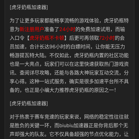
[虎牙奶瓶加速器]
为了让更多玩家都能畅享流畅的游戏体验，
虎牙奶瓶
特
意为
新注册用户
准备了
24小时
的免费加速试用，而输
入口令【
虎牙奶瓶不卡顿
】后更可再领取
72小时
的会
员加速，合计长达
96
小时的白嫖时间，让你能无压力
畅游提瓦特大陆。不仅如此，虎牙奶瓶内置的社区功能
也是一大亮点，玩家们可以在这里快速获取热门游戏资
讯、查阅详尽攻略，还能与各路大神玩家互动交流，分
享心得。这种一站式服务，确实是很多加速平台所不具
备的，也正是小编大力推荐虎牙奶瓶的原因之一！
[虎牙奶瓶加速器]
对于热衷于赛车竞速的玩家来说，网络的稳定性往往就
是胜负的关键一环，而b
iubiu
加速器正是你背后那个无
声却强大的队友。它不仅具备超强的节点优化能力，让