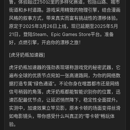
鲁，体验超过250公里的多样化赛道，包括山路、城市
街道和乡村道路。游戏采用精致的物理引擎，结合漫画
风格的叙事方式，带来真实而富有挑战性的漂移体验。
原定于2025年
3
月
26
日上线，现已延期至2025年
5
月
21
日，登陆Steam、
Epic Games Store
平台。准备
好，点燃引擎，开启你的漂移之旅！
[虎牙奶瓶加速器]
虎牙奶瓶
加速器的强劲表现堪称游戏党的秘密武器，它
遍布全球的优质节点宛如一张高速路网，为你的网络数
据打造专属“绿色通道
”
。不论你身在喧嚣都市还是网络
信号稍弱的角落，虎牙奶瓶都能智能识别你的位置，迅
速匹配最优节点，让延迟悄然降下，稳定性全面提升。
实测中，加速效果立竿见影，原本卡顿的场面变得丝滑
如电影镜头，带你感受什么叫真正的“零卡顿
”
畅玩体
验。