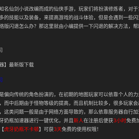
知名仙剑小说改编而成的仙侠手游，玩家们将扮演修炼者，对于
多的技能以及装备，来提高游戏的战斗体验，但是会遇到一些闪
络版闪退怎么办？那这里就由小编提供一下闪退的解决方法，帮
]
器】最新版下载
]
是偏向传统的角色扮演的，在初期的地图玩家可以依靠个人的力
，而中后期由于怪物等级的提高，而且机制比较多，很多玩家会
，这类问题一般是由于网络方面导致的，那么依靠服务器自行加
牙奶瓶加速器进行一键优化，
并且
新人
在注册后便获
3小时
免费
【
虎牙奶瓶不卡顿
】可获
3天
免费的使用权哦！