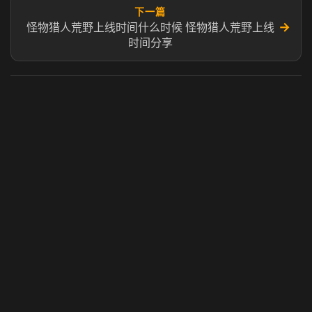
下一篇
→
怪物猎人荒野上线时间什么时候 怪物猎人荒野上线
时间分享
虎牙奶瓶加速器