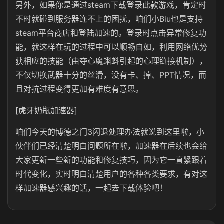
另外，如果你是通过steam下载登录此款游戏，肯定时
不时就碰到服务器连不上的困扰，咱们小Biu也是支持
steam平台商店和登陆加速的。登录时点击异常修复功
能，就这样在玩的过程中可以顺畅自如，利用网络优势
获相应的技能（
由夺心魔蝌蚪引起的心理链接机制
）
，
不仅
切换武器十分的丝滑，没有卡、掉、PPT情况，而
且
对抗过程变得更加有难度有意思。
[虎牙奶瓶加速器]
咱们今天的博德之门3闪退处理办法就说到这里啦，小
伙伴们已经清楚明白问题所在啦，加速器在后续也会给
大家更新一些新的功能和修复技巧，因为它一直紧跟着
时代变化，实时明白清楚用户的各种各类要求，有对这
样加速器感兴趣的话，一起去下载体验吧！