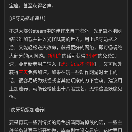
宝座，甚至获得名声。
[虎牙奶瓶加速器]
不过大部分steam中的佳作来自于海外，光是靠本地网
络很难加载并进入光怪陆离的世界。用上虎牙奶瓶之
后，又能轻松逆天改命，获得更好的网络，即可畅玩绝
大部分的pc网游。
新用户
的话可获得
3小时
的免费加
速，要是新老用户输入【
虎牙奶瓶不卡顿
】，又可额外
获得
三天
免费加速。如果在玩一些动作网游时太卡的
话，很容易成为妖怪或者其他玩家的刀下亡魂。建议用
上加速器，就能轻松使出十八般武艺，无惧这些妖魔鬼
怪。
[虎牙奶瓶加速器]
要是再玩一些剧情类的角色扮演网游掉线的话，一些主
线任务就要重新开始做，毕竟剧情没有看完。这时要用