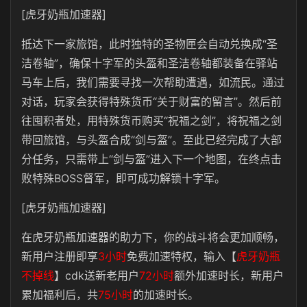
[虎牙奶瓶加速器]
抵达下一家旅馆，此时独特的圣物匣会自动兑换成“圣
洁卷轴”，确保十字军的头盔和圣洁卷轴都装备在驿站
马车上后，我们需要寻找一次帮助遭遇，如流民。通过
对话，玩家会获得特殊货币“关于财富的留言”。然后前
往囤积者处，用特殊货币购买“祝福之剑”，将祝福之剑
带回旅馆，与头盔合成“剑与盔”。至此已经完成了大部
分任务，只需带上“剑与盔”进入下一个地图，在终点击
败特殊BOSS督军，即可成功解锁十字军。
[虎牙奶瓶加速器]
在虎牙奶瓶加速器的助力下，你的战斗将会更加顺畅，
新用户注册即享
3小时
免费加速特权，输入【
虎牙奶瓶
不掉线
】cdk送新老用户
72小时
额外加速时长，新用户
累加福利后，共
75小时
的加速时长。