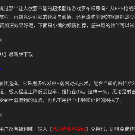
说过那个让人欲罢不能的超级酷炫游戏罗布乐思吗？从FPS枪战
幻旅程，再到竞速狂飙的速度与激情，还有烧脑解谜的智慧挑战应
速器免费加速效果好呢，下面是小编的倾情推荐，感兴趣的伙伴可以
]
器】最新版下载
]
你的最佳选择，它采用多线发包+弱网对抗技术，配合自研的帕拉斯2
道，极大程度上降低丢包率，维持在0%。这样一来，无论是射
受到丝滑流畅的体验，再也不用担心卡顿和延迟的困扰了。
]
用户都有福利哦！输入【
虎牙奶瓶不掉线
】兑换码，即可免费获