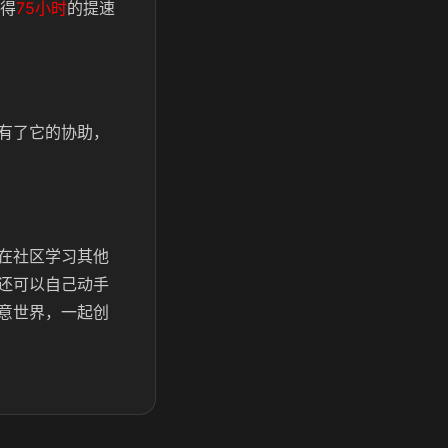
得
75小时
的提速
有了它的协助，
在社区学习其他
还可以自己动手
意世界，一起创