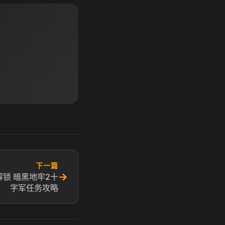
下一篇
→
锁 暗黑地牢2十
字军任务攻略