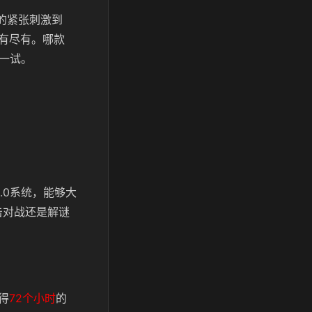
的紧张刺激到
有尽有。哪款
试一试。
.0系统，能够大
击对战还是解谜
得
72个小时
的