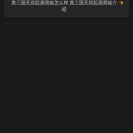
→
真三国无双起源周瑜怎么样 真三国无双起源周瑜介
绍
虎牙奶瓶加速器
玩 Steam 用奶瓶 - 关键时刻奶你一口