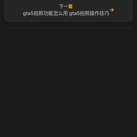
下一篇
→
gta5拍照功能怎么用 gta5拍照操作技巧
虎牙奶瓶加速器
玩 Steam 用奶瓶 - 关键时刻奶你一口