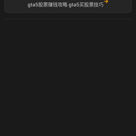
→
gta5股票赚钱攻略 gta5买股票技巧
虎牙奶瓶加速器
玩 Steam 用奶瓶 - 关键时刻奶你一口
© 2025 虎牙奶瓶加速器|广州虎牙信息科技有限公司. 保留