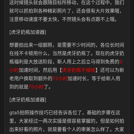
这时候镜头就会跟随目标所移动，在这个过程中，我们
就可以抓拍到各种精彩照片了，还会很有大片效果哦，
注意移动速度不要太快，不然镜头会有点跟不上哦。
[虎牙奶瓶加速器]
想要拍出来一组靓照，是需要不少时间的，各位长时间
在线不卡顿用什么，当然是虎牙奶瓶了。现在的虎牙奶
瓶福利是大放送阶段，新人用上之后立马得到免费的
3
小时
加速时间，然后用【
虎牙奶瓶不掉线
】还可以为新
老用户换取到额外的
72小时
加速时长，等于给新人用
到的就是
75小时
了。
[虎牙奶瓶加速器]
gta5拍照操作技巧已经告诉各位了，基础的步骤在这
里，大家经过一两次实操是很容易掌握的，但是如何拍
出来好看的照片，就是要看个人的审美怎么样了。大家