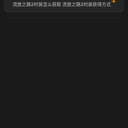
→
流放之路2时装怎么获取 流放之路2时装获得方式
虎牙奶瓶加速器
玩 Steam 用奶瓶 - 关键时刻奶你一口
© 2025 虎牙奶瓶加速器|广州虎牙信息科技有限公司. 保留