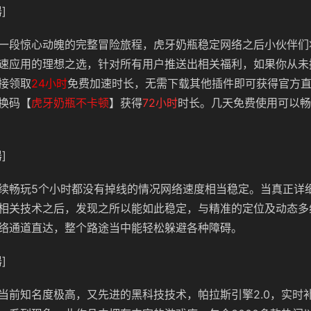
]
一段惊心动魄的完整冒险旅程，虎牙奶瓶稳定网络之后小伙伴们
速应用的理想之选，针对所有用户推送出相关福利，如果你从未
接领取
24小时
免费加速时长，无需下载其他插件即可获得官方
换码【
虎牙奶瓶不卡顿
】获得
72小时
时长。几天免费使用可以畅
]
续畅玩5个小时都没有掉线的情况网络速度相当稳定。当真正详
相关技术之后，发现之所以能如此稳定，与精准的定位及动态多
络通道直达，整个路途当中能轻松躲避各种障碍。
]
当前知名度极高，又先进的黑科技技术，帕拉斯引擎2.0，实时