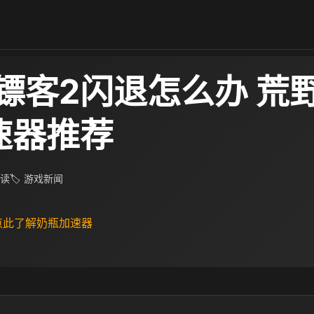
镖客2闪退怎么办 荒
速器推荐
阅读
🏷 游戏新闻
 点此了解奶瓶加速器